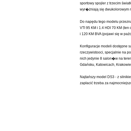
sportowy spojler z trzecim świa
wyr�żniają się dwukolorowym 
Do napędu tego modelu przezna
VTI 95 KM i 1.4 HDI 70 KM (ten 
i 120 KM BVA (pojawi się w paźd
Konfiguracje modeli dostępne są
rzeczywistooci, specjalnie na
nich jedynie 8 salon�w na tere
Gdańsku, Katowicach, Krakowie
Najtańszy model DS3 - z silnikie
zapłacić trzeba za najmocniejsz