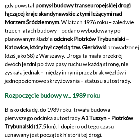
gdy powstał
pomysł budowy transeuropejskiej drogi
łączącej kraje skandynawskie z tymi leżącymi nad
Morzem Śródziemnym
. W latach 1976 roku – zaledwie
trzech latach budowy – oddano wybudowany po
planowanym śladzie
odcinek Piotrków Trybunalski –
Katowice, który był częścią tzw. Gierkówki
prowadzonej
(dziś jako S8) z Warszawy. Droga ta miała przekrój
dwóch jezdni po dwa pasy ruchu w każdą stronę, nie
zyskała jednak – między innymi przez brak węzłów i
jednopoziomowe skrzyżowania – statusu autostrady.
Rozpoczęcie budowy w... 1989 roku
Blisko dekadę, do 1989 roku, trwała budowa
pierwszego odcinka autostrady
A1 Tuszyn – Piotrków
Trybunalski
(17,5 km). I dopiero od tego czasu
uznawany jest początek historii tej drogi.