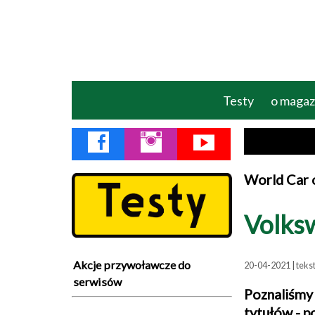
Testy
o magaz
World Car o
Volks
Akcje przywoławcze do
20-04-2021 | teks
serwisów
Poznaliśmy 
tytułów - p