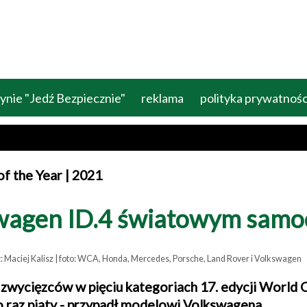
ynie "Jedź Bezpiecznie"
reklama
polityka prywatnośc
f the Year | 2021
wagen ID.4 światowym sam
t: Maciej Kalisz | foto: WCA, Honda, Mercedes, Porsche, Land Rover i Volkswagen
zwycięzców w pięciu kategoriach 17. edycji World 
o raz piąty - przypadł modelowi Volkswagena.