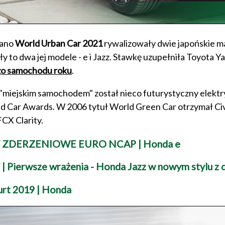
iano
World Urban Car 2021
rywalizowały dwie japońskie ma
ły to dwa jej modele - e i Jazz. Stawkę uzupełniła Toyota Y
go samochodu roku
.
"miejskim samochodem" został nieco futurystyczny elektry
d Car Awards. W 2006 tytuł World Green Car otrzymał Civ
CX Clarity.
 ZDERZENIOWE EURO NCAP | Honda e
| Pierwsze wrażenia - Honda Jazz w nowym stylu z 
urt 2019 | Honda