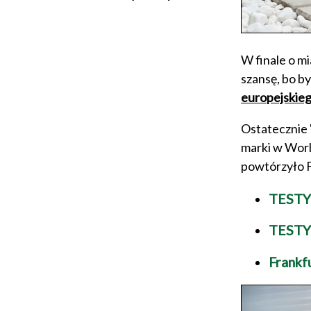
W finale o m
szansę, bo by
europejskie
Ostatecznie 
marki w Worl
powtórzyło F
TESTY
TESTY 
Frankf