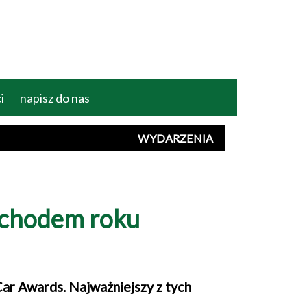
i
napisz do nas
WYDARZENIA
ochodem roku
Car Awards. Najważniejszy z tych